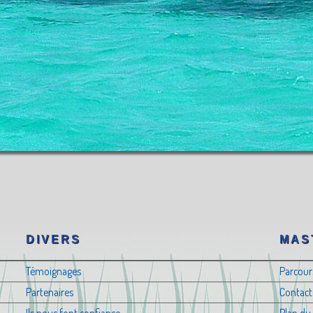
DIVERS
MAS
Témoignages
Parcour
Partenaires
Contact