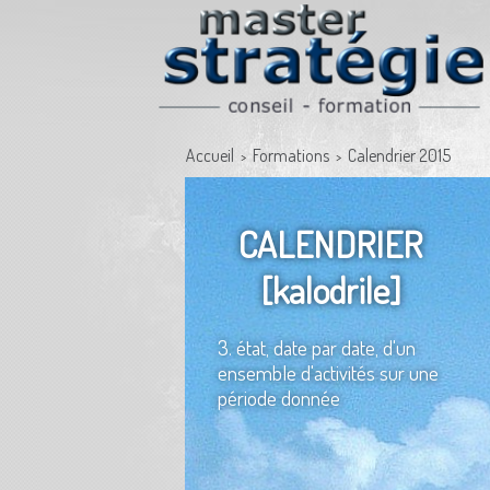
Accueil
Formations
Calendrier 2015
>
>
CALENDRIER
[kalodrile]
3. état, date par date, d'un
ensemble d'activités sur une
période donnée