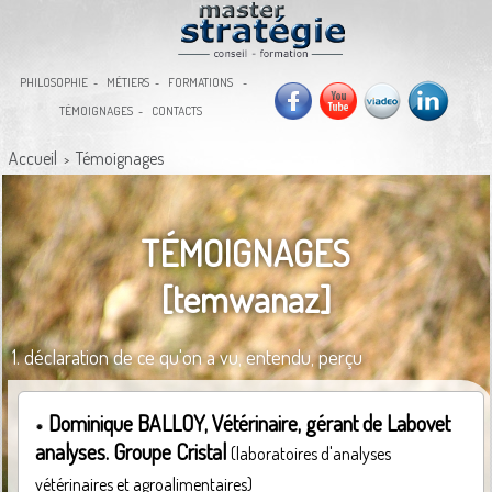
PHILOSOPHIE
MÉTIERS
FORMATIONS
TÉMOIGNAGES
CONTACTS
Accueil
Témoignages
>
TÉMOIGNAGES
[temwanaz]
1. déclaration de ce qu'on a vu, entendu, perçu
Dominique BALLOY, Vétérinaire, gérant de Labovet
analyses. Groupe Cristal
(laboratoires d'analyses
vétérinaires et agroalimentaires)