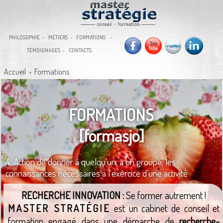
PHILOSOPHIE
MÉTIERS
FORMATIONS
TÉMOIGNAGES
CONTACTS
Accueil
Formations
>
FORMATIONS
[formasjo]
4. Action de donner à quelqu'un, à un groupe, les
connaissances nécessaires à l'exercice d'une activité
RECHERCHE INNOVATION :
Se former autrement !
MASTER STRATÉGIE
est un cabinet de conseil et
formation engagé dans une démarche de
recherche-